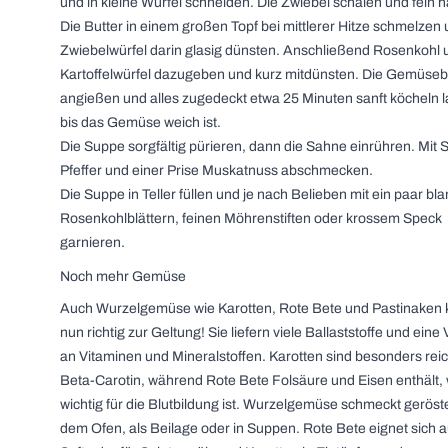
und in kleine Würfel schneiden. Die Zwiebel schälen und fein 
Die Butter in einem großen Topf bei mittlerer Hitze schmelzen 
Zwiebelwürfel darin glasig dünsten. Anschließend Rosenkohl 
Kartoffelwürfel dazugeben und kurz mitdünsten. Die Gemüse
angießen und alles zugedeckt etwa 25 Minuten sanft köcheln 
bis das Gemüse weich ist.
Die Suppe sorgfältig pürieren, dann die Sahne einrühren. Mit S
Pfeffer und einer Prise Muskatnuss abschmecken.
Die Suppe in Teller füllen und je nach Belieben mit ein paar bl
Rosenkohlblättern, feinen Möhrenstiften oder krossem Speck
garnieren.
Noch mehr Gemüse
Auch Wurzelgemüse wie Karotten, Rote Bete und Pastinake
nun richtig zur Geltung! Sie liefern viele Ballaststoffe und eine 
an Vitaminen und Mineralstoffen. Karotten sind besonders rei
Beta-Carotin, während Rote Bete Folsäure und Eisen enthält,
wichtig für die Blutbildung ist. Wurzelgemüse schmeckt geröst
dem Ofen, als Beilage oder in Suppen. Rote Bete eignet sich a